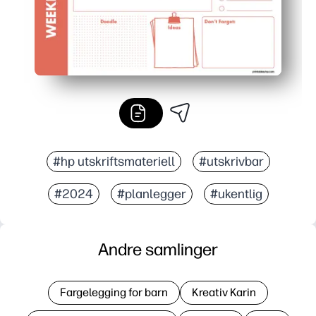
#hp utskriftsmateriell
#utskrivbar
#2024
#planlegger
#ukentlig
Andre samlinger
Fargelegging for barn
Kreativ Karin