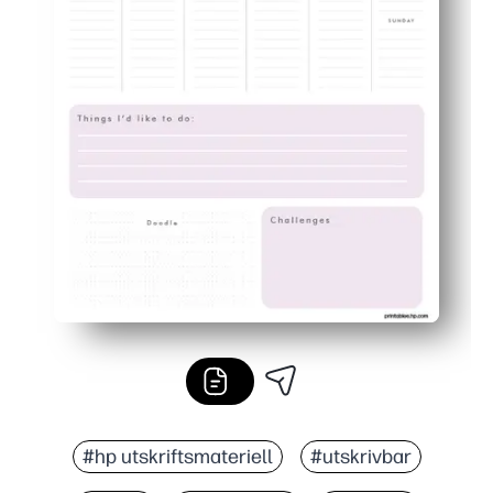
#hp utskriftsmateriell
#utskrivbar