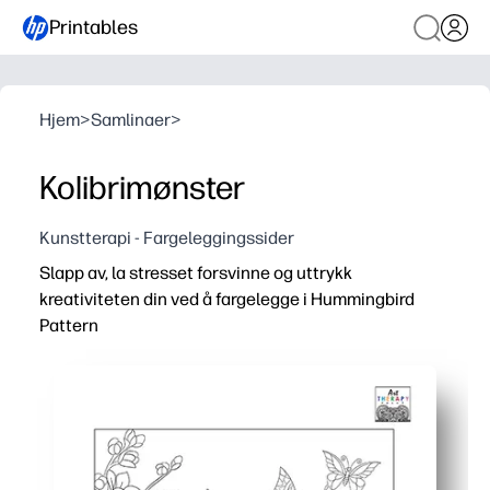
Printables
Hjem
>
Samlinaer
>
Kolibrimønster
Kunstterapi - Fargeleggingssider
Slapp av, la stresset forsvinne og uttrykk
kreativiteten din ved å fargelegge i Hummingbird
Pattern
Hvorfor det fungerer:
Du er klar på få minutter - bare skriv ut, ta blyanter og 
Gir deg en beroligende, skjermfri pause - perfekt for hjer
Intrikat kolibrimønster hjelper deg med å bygge fokus o
Når du er ferdig, har du visningsverdig kunst - heng den 