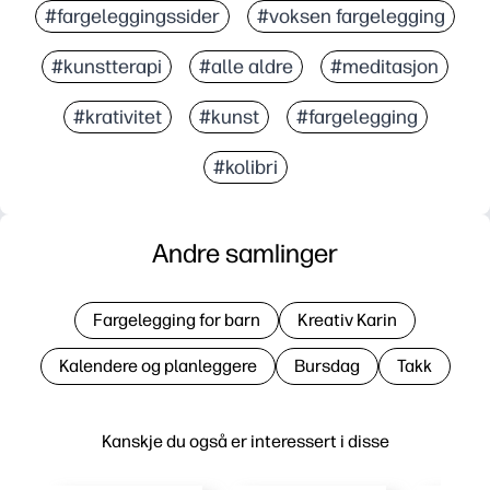
#fargeleggingssider
#voksen fargelegging
#kunstterapi
#alle aldre
#meditasjon
#krativitet
#kunst
#fargelegging
#kolibri
Andre samlinger
Fargelegging for barn
Kreativ Karin
Kalendere og planleggere
Bursdag
Takk
Kanskje du også er interessert i disse