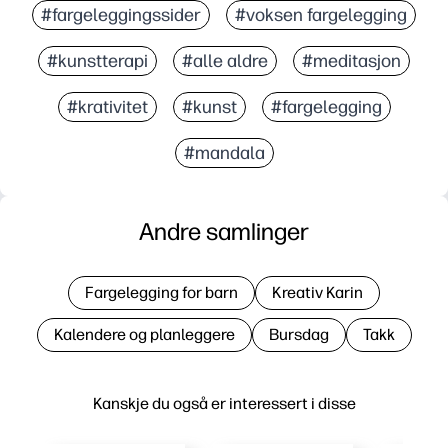
#fargeleggingssider
#voksen fargelegging
#kunstterapi
#alle aldre
#meditasjon
#krativitet
#kunst
#fargelegging
#mandala
Andre samlinger
Fargelegging for barn
Kreativ Karin
Kalendere og planleggere
Bursdag
Takk
Kanskje du også er interessert i disse