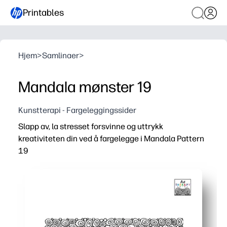
Printables
Hjem
>
Samlinaer
>
Mandala mønster 19
Kunstterapi - Fargeleggingssider
Slapp av, la stresset forsvinne og uttrykk
kreativiteten din ved å fargelegge i Mandala Pattern
19
Hvorfor det fungerer:
Du er klar på få sekunder - bare skriv ut og begynn å farg
Intrikat mandala-symmetri hjelper deg med å fokusere, 
Bruk fargestifter, fargeblyanter eller markører - test far
Flott for familier og klasserom - del ett design med alle 