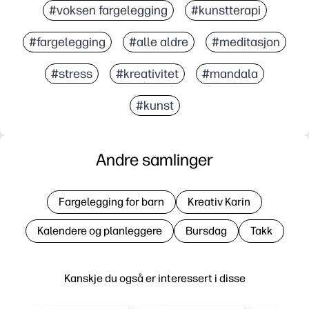
#voksen fargelegging
#kunstterapi
#fargelegging
#alle aldre
#meditasjon
#stress
#kreativitet
#mandala
#kunst
Andre samlinger
Fargelegging for barn
Kreativ Karin
Kalendere og planleggere
Bursdag
Takk
Kanskje du også er interessert i disse