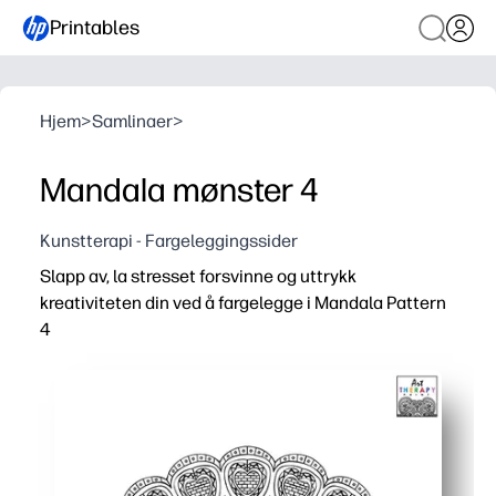
Printables
Hjem
>
Samlinaer
>
Mandala mønster 4
Kunstterapi - Fargeleggingssider
Slapp av, la stresset forsvinne og uttrykk
kreativiteten din ved å fargelegge i Mandala Pattern
4
Hvorfor det fungerer:
Du skriver bare ut og farger - øyeblikkelig ro for hjemmet
Intrikate mønstre bygger fokus, tålmodighet og finmotori
En skjermfri hjernepause som letter angst og tilbakestill
Allsidig bruk - stille senter, søppelkasse med tidlig et