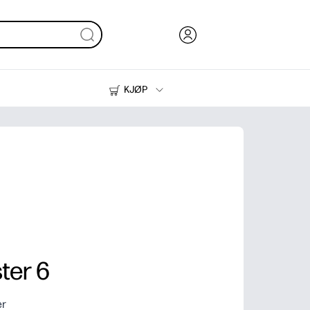
KJØP
Blekk, toner og papir
Skrivere
ter 6
er