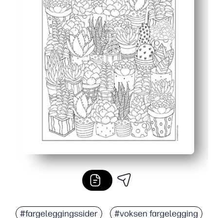
#fargeleggingssider
#voksen fargelegging