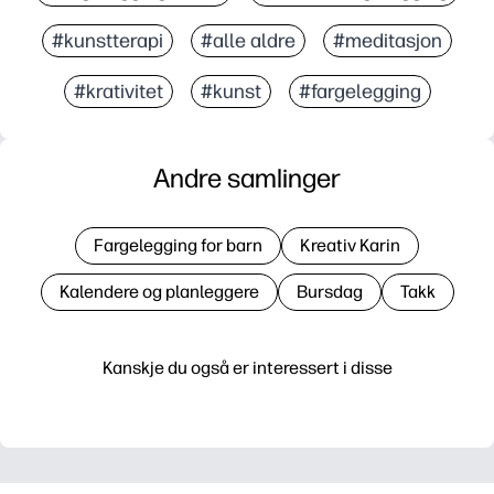
#kunstterapi
#alle aldre
#meditasjon
#krativitet
#kunst
#fargelegging
Andre samlinger
Fargelegging for barn
Kreativ Karin
Kalendere og planleggere
Bursdag
Takk
Kanskje du også er interessert i disse