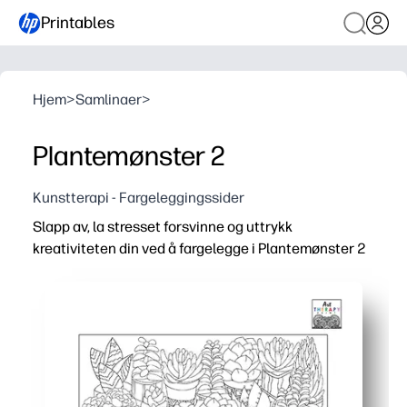
Printables
Hjem
>
Samlinaer
>
Plantemønster 2
Kunstterapi - Fargeleggingssider
Slapp av, la stresset forsvinne og uttrykk
kreativiteten din ved å fargelegge i Plantemønster 2
Hvorfor det fungerer:
Skriv ut og gå uten forberedelser - ro rommet raskt for b
Skjermfritt engasjement - løvrike mønstre hjelper til me
Passer til alle omgivelser - bruk i rolige hjørner, søppel
Skriv ut på nytt når som helst - lag klassesett, underpl