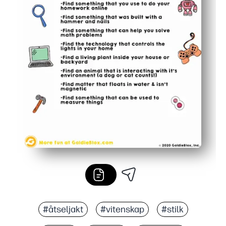
#åtseljakt
#vitenskap
#stilk