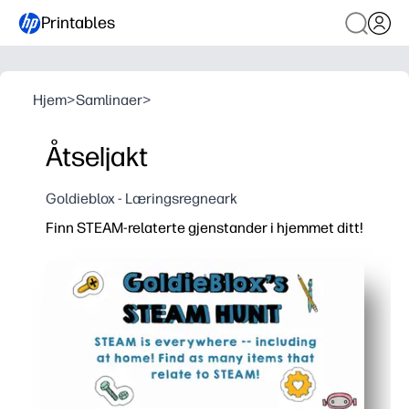
Printables
Hjem
>
Samlinaer
>
Åtseljakt
Goldieblox - Læringsregneark
Finn STEAM-relaterte gjenstander i hjemmet ditt!
Hvorfor det fungerer:
Du skriver bare ut og spiller - null forberedelse og ing
Du gjør hverdagslige gjenstander til praktisk vitenska
Barna dine holder seg aktive og fokuserte med en farts
Du kan tilpasse den for alle aldre - soloutfordringer, l