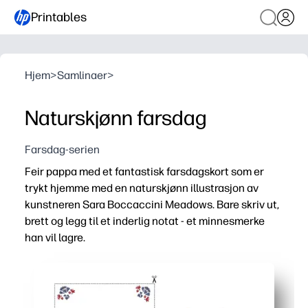
Printables
Hjem
>
Samlinaer
>
Naturskjønn farsdag
Farsdag-serien
Feir pappa med et fantastisk farsdagskort som er
trykt hjemme med en naturskjønn illustrasjon av
kunstneren Sara Boccaccini Meadows. Bare skriv ut,
brett og legg til et inderlig notat - et minnesmerke
han vil lagre.
Hvorfor det fungerer:
Klar på få minutter - bare last ned, skriv ut, brett og signe
Kunstfremmende design av Sara Boccaccini Meadows løf