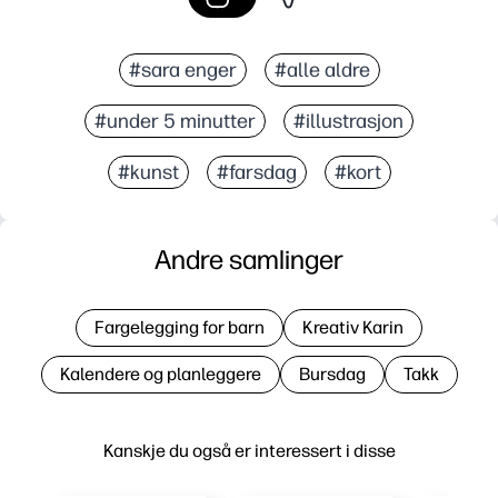
#sara enger
#alle aldre
#under 5 minutter
#illustrasjon
#kunst
#farsdag
#kort
Andre samlinger
Fargelegging for barn
Kreativ Karin
Kalendere og planleggere
Bursdag
Takk
Kanskje du også er interessert i disse