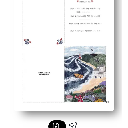
Barnevennlig - god plass inne for doodles og inderlige m
Trykk på nytt når som helst - perfekt for søsken, bestefor