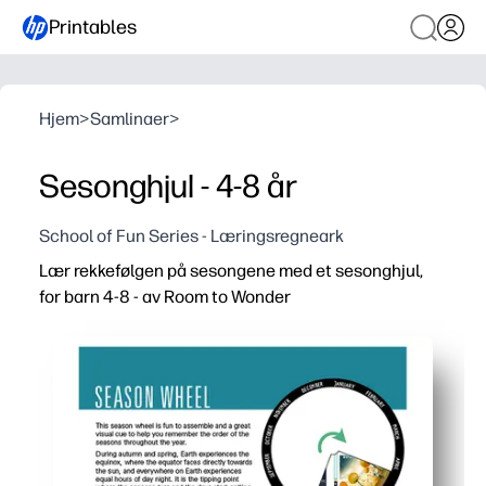
Printables
Hjem
>
Samlinaer
>
Sesonghjul - 4-8 år
School of Fun Series - Læringsregneark
Lær rekkefølgen på sesongene med et sesonghjul,
for barn 4-8 - av Room to Wonder
Hvorfor det fungerer:
Oppsett uten forberedelse - du skriver bare ut, klipper o
Spinneaksjonen holder barna engasjert mens de mestrer 
Lyse bilder bygger ordforråd og hjelper deg med å snakk
Bruk den i sentre, sirkeltid eller hjemme - laminat slik at