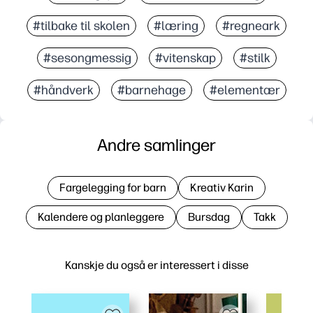
#tilbake til skolen
#læring
#regneark
#sesongmessig
#vitenskap
#stilk
#håndverk
#barnehage
#elementær
Andre samlinger
Fargelegging for barn
Kreativ Karin
Kalendere og planleggere
Bursdag
Takk
Kanskje du også er interessert i disse