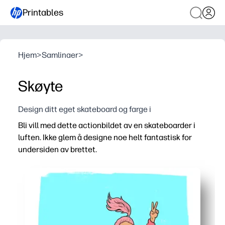
Printables
Hjem
>
Samlinaer
>
Skøyte
Design ditt eget skateboard og farge i
Bli vill med dette actionbildet av en skateboarder i
luften. Ikke glem å designe noe helt fantastisk for
undersiden av brettet.
Hvorfor det fungerer:
Du får en utskriftsside som sparer forberedelser - bare t
Den energiske scenen lokker motvillige skapere - perfekt
Du inviterer valg og stemme når barna tilpasser brettet -
Bruk den hvor som helst - klasseromssentre, etter skolet