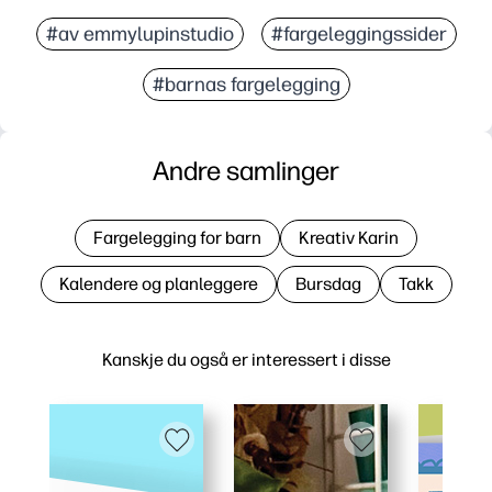
#av emmylupinstudio
#fargeleggingssider
#barnas fargelegging
Andre samlinger
Fargelegging for barn
Kreativ Karin
Kalendere og planleggere
Bursdag
Takk
Kanskje du også er interessert i disse