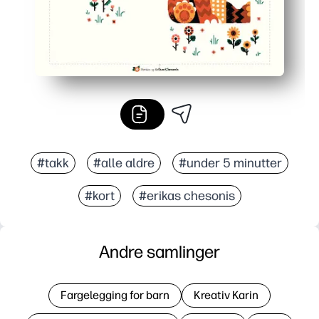
#takk
#alle aldre
#under 5 minutter
#kort
#erikas chesonis
Andre samlinger
Fargelegging for barn
Kreativ Karin