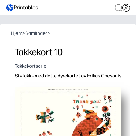
Printables
Hjem
>
Samlinaer
>
Takkekort 10
Takkekortserie
Si «Takk» med dette dyrekortet av Erikas Chesonis
Hvorfor det fungerer:
Du skriver ut, bretter og logger på i minutter - null f
Munter dyrekunst får barna glade for å si takk - takkn
Perfekt for bursdager, lærere, trenere, lekedater - ett
Blank innside og designet for standard hjemmeskrivere 