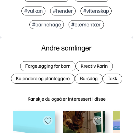
#vulkan
#hender
#vitenskap
#barnehage
#elementær
Andre samlinger
Fargelegging for barn
Kreativ Karin
Kalendere og planleggere
Bursdag
Takk
Kanskje du også er interessert i disse