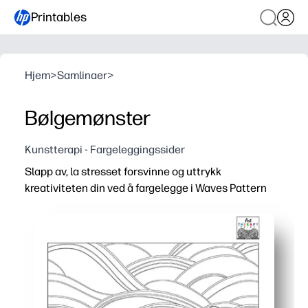
Printables
Hjem
>
Samlinaer
>
Bølgemønster
Kunstterapi - Fargeleggingssider
Slapp av, la stresset forsvinne og uttrykk
kreativiteten din ved å fargelegge i Waves Pattern
Hvorfor det fungerer:
Du skriver ut og går - null forberedelser til hjemmet, kl
De beroligende bølgemotivene hjelper deg med å fokusere 
Du får en skjermfri kreativ tilbakestilling som oppmuntre
Du bygger finmotorisk kontroll, fargeplanlegging og mø