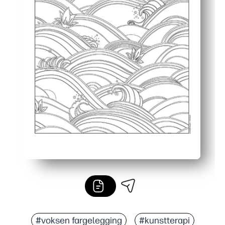
#voksen fargelegging
#kunstterapi