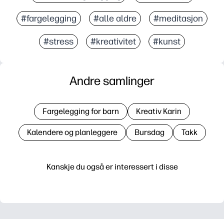
#fargelegging
#alle aldre
#meditasjon
#stress
#kreativitet
#kunst
Andre samlinger
Fargelegging for barn
Kreativ Karin
Kalendere og planleggere
Bursdag
Takk
Kanskje du også er interessert i disse