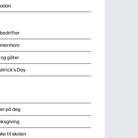
adan
edrifter
mermoro
l og gåter
Patrick's Day
er på deg
ksgiving
ake til skolen