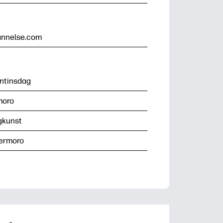
annelse.com
ntinsdag
moro
gkunst
ermoro