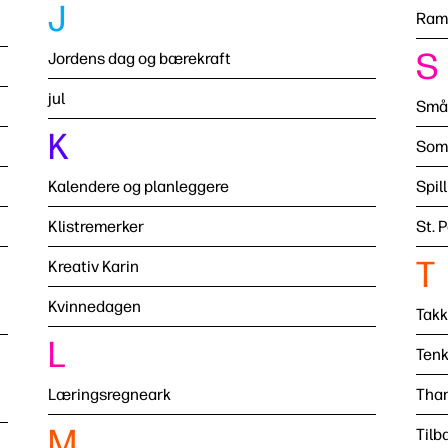
J
Ram
S
Jordens dag og bærekraft
jul
Småb
K
Som
Kalendere og planleggere
Spil
Klistremerker
St. 
T
Kreativ Karin
Kvinnedagen
Takk
L
Tenk
Læringsregneark
Than
M
Tilb