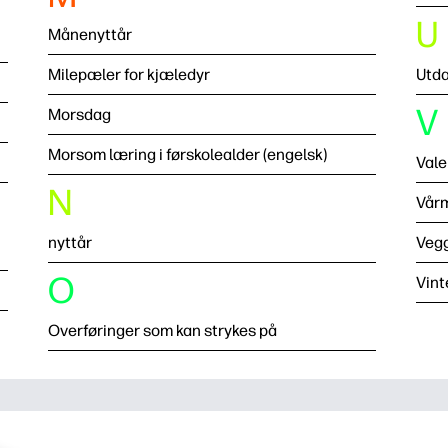
U
Månenyttår
Milepæler for kjæledyr
Utd
V
Morsdag
Morsom læring i førskolealder (engelsk)
Vale
N
Vår
nyttår
Veg
O
Vint
Overføringer som kan strykes på