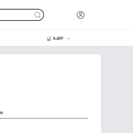
KJØP
Blekk, toner og papir
Skrivere
ke