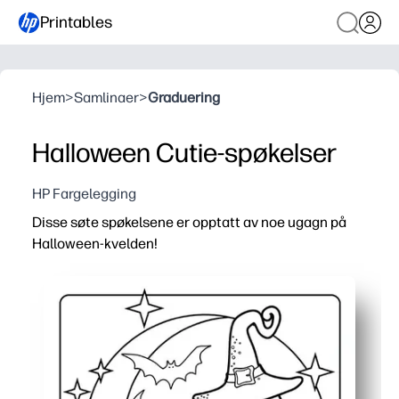
Printables
Hjem
>
Samlinaer
>
Graduering
Halloween Cutie-spøkelser
HP Fargelegging
Disse søte spøkelsene er opptatt av noe ugagn på
Halloween-kvelden!
Hvorfor det fungerer:
Skriv ut og gå - du kan sette opp en festlig aktivitet ut
Holder barna lykkelig opptatt - vekk kreativitet, bygg fi
Flott for alle aldre - enkle former for små med plass for e
Fungerer også som dekor - vis ferdig kunst, lag kort elle