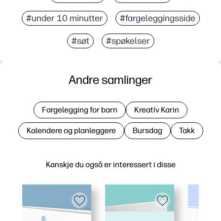
#under 10 minutter
#fargeleggingsside
#søt
#spøkelser
Andre samlinger
Fargelegging for barn
Kreativ Karin
Kalendere og planleggere
Bursdag
Takk
Kanskje du også er interessert i disse