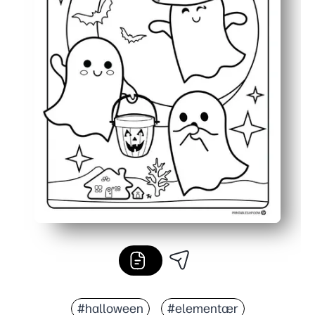
#halloween
#elementær