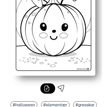
#halloween
#elementær
#gresskar