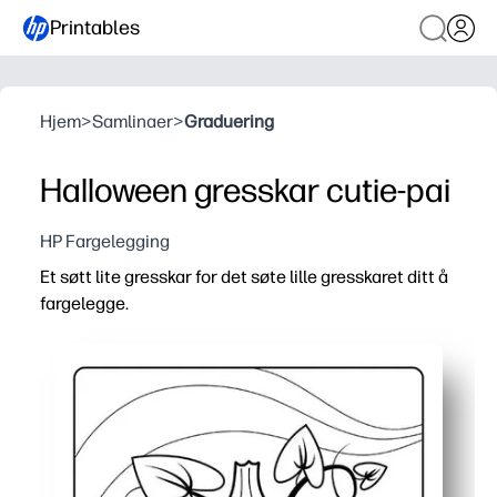
Printables
Hjem
>
Samlinaer
>
Graduering
Halloween gresskar cutie-pai
HP Fargelegging
Et søtt lite gresskar for det søte lille gresskaret ditt å
fargelegge.
Hvorfor det fungerer:
Du kan skrive ut og gå på få sekunder - ideelt for hjem, s
Fete konturer hjelper små hender med å farge inne i lin
Du velger fargestifter, markører eller maling - skriv ut
Blir til øyeblikkelig Halloween-dekor eller et minnesmerke