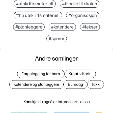
#utskriftsmateriell
#tilbake til skolen
#hp utskriftsmateriell
#organisasjon
#planleggere
#kalendere
#lekser
#sporer
Andre samlinger
Fargelegging for barn
Kreativ Karin
Kalendere og planleggere
Bursdag
Takk
Kanskje du også er interessert i disse