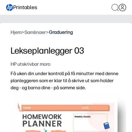
Printables
Hjem
>
Samlinaer
>
Graduering
Lekseplanlegger 03
HP utskrivbar moro
Få uken din under kontroll på få minutter med denne
planleggeren som er klar til å skrive ut som holder
deg - og barna dine - på samme side.
Hvorfor det fungerer:
Null oppsett - bare skriv ut og begynn å planlegge, ideelt
Ren, barnevennlig layout gjør datoer, oppgaver og påmin
Allsidig for hjemmet, skolen eller klasserommet - følg lek
Gjenbrukbar og delbar - skriv ut så mange kopier du tren