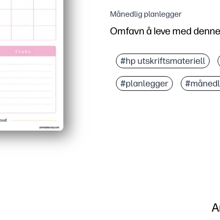
Månedlig planlegger
Omfavn å leve med denne
#hp utskriftsmateriell
#planlegger
#månedl
A