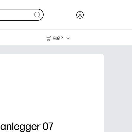
KJØP
Blekk, toner og papir
Skrivere
lanlegger 07