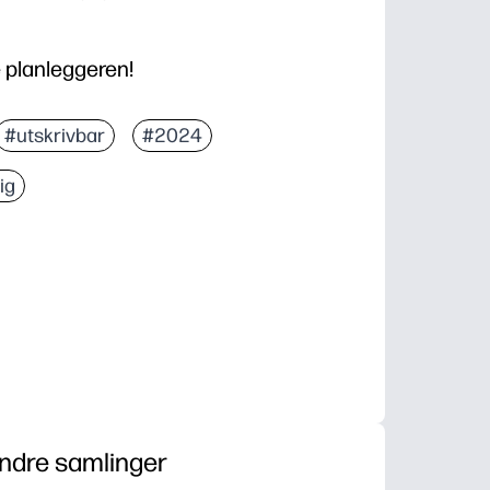
 planleggeren!
#utskrivbar
#2024
ig
ndre samlinger