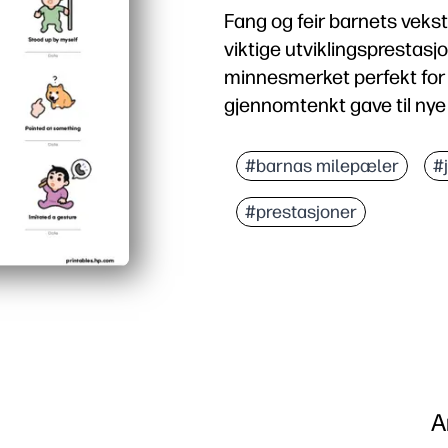
Fang og feir barnets vek
viktige utviklingsprestasjo
minnesmerket perfekt for 
gjennomtenkt gave til nye 
#barnas milepæler
#
#prestasjoner
A