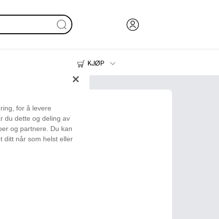
KJØP
Blekk, toner og papir
Skrivere
ing, for å levere
r du dette og deling av
aper og partnere. Du kan
 ditt når som helst eller