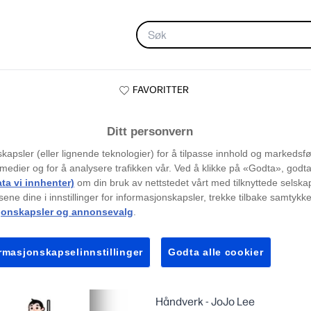
FAVORITTER
Ditt personvern
t
kapsler (eller lignende teknologier) for å tilpasse innhold og markedsfør
medier og for å analysere trafikken vår. Ved å klikke på «Godta», godta
ata vi innhenter)
om din bruk av nettstedet vårt med tilknyttede selsk
ene dine i innstillinger for informasjonskapsler, trekke tilbake samtykket
jonskapsler og annonsevalg
.
rmasjonskapselinnstillinger
Godta alle cookier
Milepælplakat
Håndverk - JoJo Lee