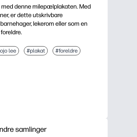
st med denne milepælplakaten. Med
ner, er dette utskrivbare
barnehager, lekerom eller som en
foreldre.
jojo lee
#plakat
#foreldre
ndre samlinger