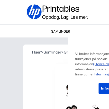
Printables
Oppdag. Lag. Les mer.
SAMLINGER
Hjem
>
Samlinaer
>
Graduering
>
Milepælplaka
Vi bruker informasjons
funksjoner på sosiale 
informasjon
(Hvilke d
administrere preferans
finne ut mer
Informas
Info