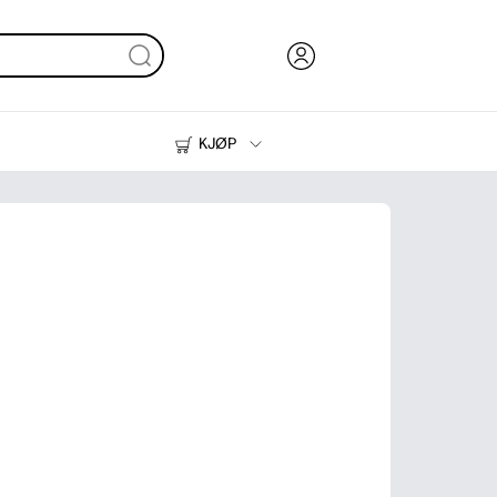
KJØP
Blekk, toner og papir
Skrivere