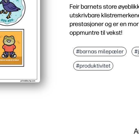
Feir barnets store øyeblik
utskrivbare klistremerkene
prestasjoner og er en mo
oppmuntre til vekst!
#barnas milepæler
#
#produktivitet
A