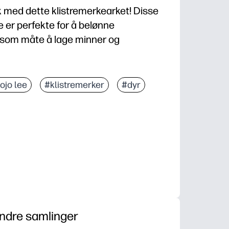
k med dette klistremerkearket! Disse
 er perfekte for å belønne
rsom måte å lage minner og
jojo lee
#klistremerker
#dyr
ndre samlinger