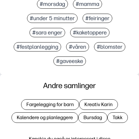
#morsdag
#mamma
#under 5 minutter
#feiringer
#sara enger
#kaketoppere
#festplanlegging
#våren
#blomster
#gaveeske
Andre samlinger
Fargelegging for barn
Kreativ Karin
Kalendere og planleggere
Bursdag
Takk
Kanskje du også er interessert i disse