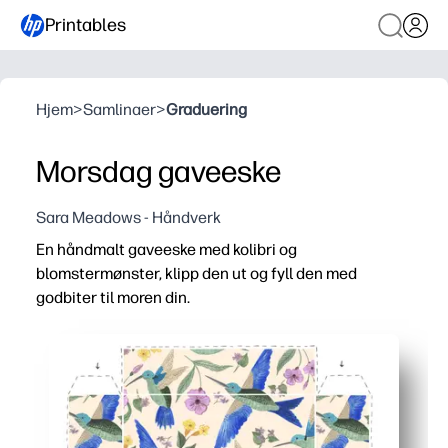
Printables
Hjem
>
Samlinaer
>
Graduering
Morsdag gaveeske
Sara Meadows - Håndverk
En håndmalt gaveeske med kolibri og
blomstermønster, klipp den ut og fyll den med
godbiter til moren din.
Hvorfor det fungerer:
Du kan skrive ut på standardpapir eller kartong, deretter
Du kan bruke den hjemme eller i klassen - minimale forsyni
Du tilpasser den med et navn, klistremerker eller en søt
Du får en akkurat riktig størrelse for små overraskelser 