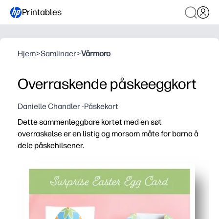
Printables
Hjem
>
Samlinaer
>
Vårmoro
Overraskende påskeeggkort
Danielle Chandler -Påskekort
Dette sammenleggbare kortet med en søt
overraskelse er en listig og morsom måte for barna å
dele påskehilsener.
Hvorfor det fungerer:
Skriv ut, klipp og brett på få minutter - ingen kompliserte
Engasjerer barna med en praktisk avsløring som får hver h
Perfekt for klasserom, lekedater eller familiepost - lett 
Bygger finmotoriske ferdigheter og kreativitet mens du s