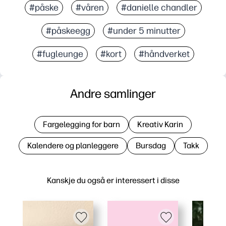
#påske
#våren
#danielle chandler
#påskeegg
#under 5 minutter
#fugleunge
#kort
#håndverket
Andre samlinger
Fargelegging for barn
Kreativ Karin
Kalendere og planleggere
Bursdag
Takk
Kanskje du også er interessert i disse