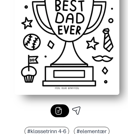
#klassetrinn 4-6
#elementær