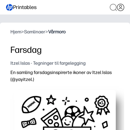
Printables
Hjem
>
Samlinaer
>
Vårmoro
Farsdag
Itzel Islas - Tegninger til fargelegging
En samling farsdagsinspirerte ikoner av Itzel Islas
(@yayitzel.)
Hvorfor det fungerer:
Du skriver ut og går - en fargeleggingsside uten forber
Morsomme miks-og-match-ikoner lar barna lage kort, ku
Bygger finmotoriske ferdigheter og fokus mens du gir deg 
Ren linjekunst med lite blekk holder fargene lyse og skr