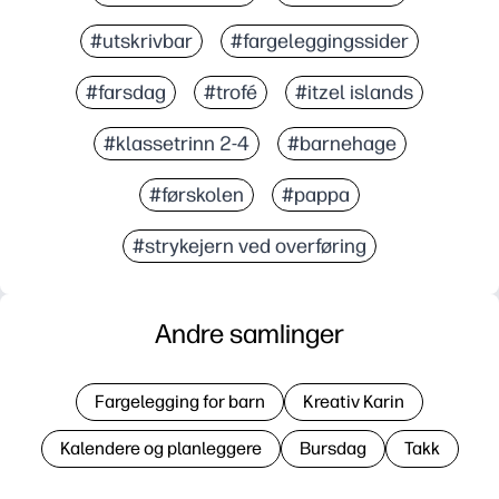
#utskrivbar
#fargeleggingssider
#farsdag
#trofé
#itzel islands
#klassetrinn 2-4
#barnehage
#førskolen
#pappa
#strykejern ved overføring
Andre samlinger
Fargelegging for barn
Kreativ Karin
Kalendere og planleggere
Bursdag
Takk