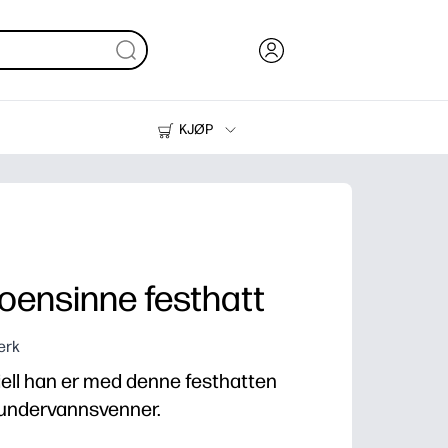
KJØP
Blekk, toner og papir
Skrivere
oensinne festhatt
erk
siell han er med denne festhatten
 undervannsvenner.