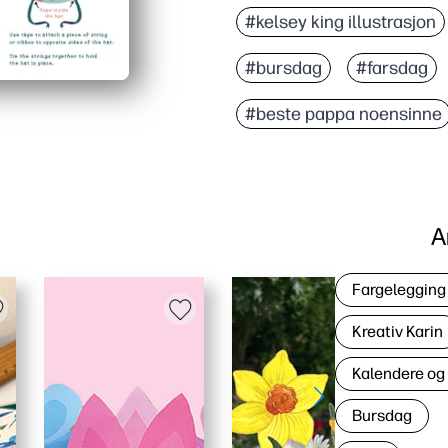
#kelsey king illustrasjon
#bursdag
#farsdag
#beste pappa noensinne
A
Fargelegging 
Kreativ Karin
Kalendere og
Bursdag