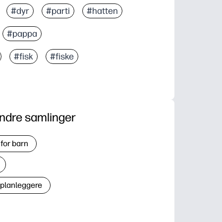
#dyr
#parti
#hatten
#pappa
#fisk
#fiske
ndre samlinger
for barn
 planleggere