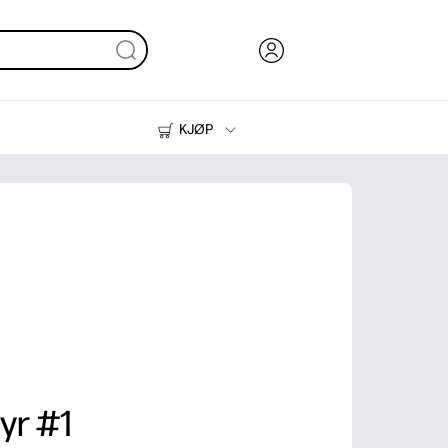
KJØP
Blekk, toner og papir
Skrivere
yr #1