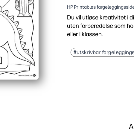
HP Printables fargeleggingssid
Du vil utløse kreativitet 
uten forberedelse som ho
eller i klassen.
Hvorfor det fungerer:
Trykk og gå praktisk - ta 
#utskrivbar fargelegging
Fete, barnevennlige kont
Perfekt for sentre, tidli
Utløser dino-snakk og vit
A