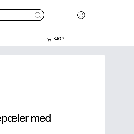
KJØP
Blekk, toner og papir
Skrivere
epæler med