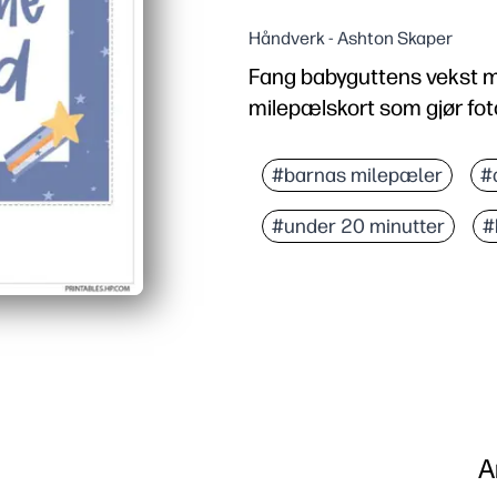
Håndverk - Ashton Skaper
Fang babyguttens vekst 
milepælskort som gjør foto
Hvorfor det fungerer:
Zero prep - bare skriv 
#barnas milepæler
#
Fotoklar design - koordin
#under 20 minutter
#
Fleksibel for rutinen din
Meningsfull minneoppbe
A