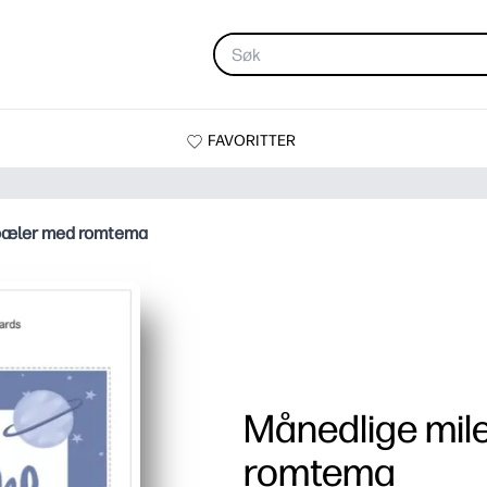
FAVORITTER
pæler med romtema
Månedlige mil
romtema