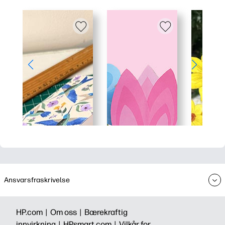
Ansvarsfraskrivelse
HP.com |
Om oss |
Bærekraftig
innvirkning |
HPsmart.com |
Vilkår for