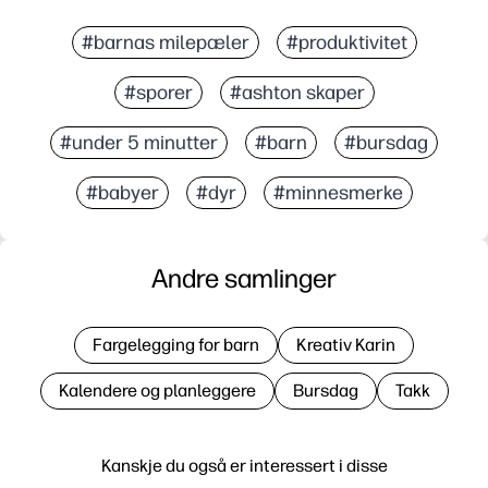
#barnas milepæler
#produktivitet
#sporer
#ashton skaper
#under 5 minutter
#barn
#bursdag
#babyer
#dyr
#minnesmerke
Andre samlinger
Fargelegging for barn
Kreativ Karin
Kalendere og planleggere
Bursdag
Takk
Kanskje du også er interessert i disse