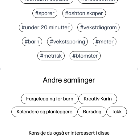
#sporer
#ashton skaper
#under 20 minutter
#vekstdiagram
#barn
#vekstsporing
#meter
#metrisk
#blomster
Andre samlinger
Fargelegging for barn
Kreativ Karin
Kalendere og planleggere
Bursdag
Takk
Kanskje du også er interessert i disse