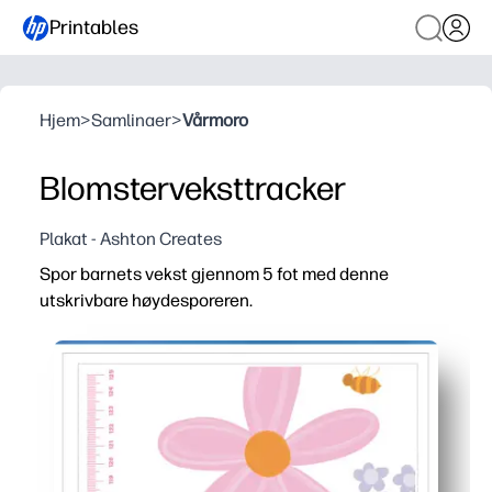
Printables
Hjem
>
Samlinaer
>
Vårmoro
Blomsterveksttracker
Plakat - Ashton Creates
Spor barnets vekst gjennom 5 fot med denne
utskrivbare høydesporeren.