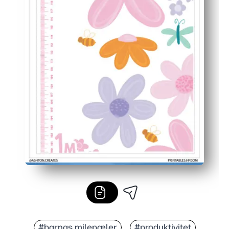
#barnas milepæler
#produktivitet