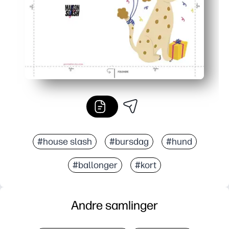
#house slash
#bursdag
#hund
#ballonger
#kort
Andre samlinger