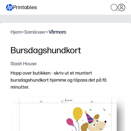
Printables
Hjem
>
Samlinaer
>
Vårmoro
Bursdagshundkort
Slash House
Hopp over butikken - skriv ut et muntert
bursdagshundkort hjemme og tilpass det på få
minutter.
Hvorfor det fungerer:
Enkelt oppsett - last ned, skriv ut på papir eller kartong, o
Gledelig design - den lekne valpen fanger oppmerksomhe
Enkel å tilpasse - legg til en håndskrevet lapp, klistreme
Alltid tilgjengelig - perfekt for bursdager i siste øyeblikk