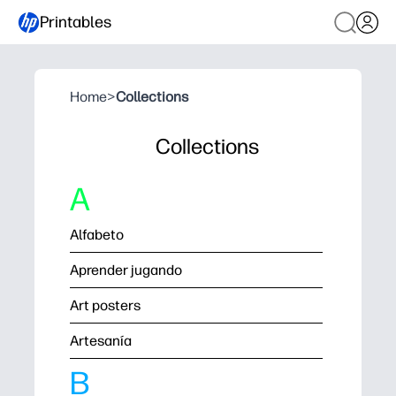
Printables
Home
>
Collections
Collections
A
Alfabeto
Aprender jugando
Art posters
Artesanía
B