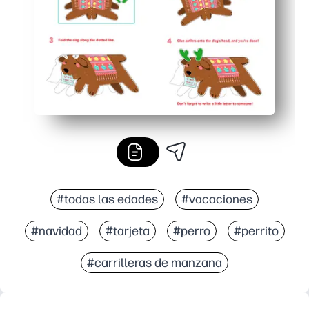
#todas las edades
#vacaciones
#navidad
#tarjeta
#perro
#perrito
#carrilleras de manzana