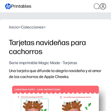
Printables
Inicio
>
Colecciones
>
Tarjetas navideñas para
cachorros
Serie imprimible Magic Made - Tarjetas
Una tarjeta que difunde la alegría navideña y el amor
de los cachorros de Apple Cheeks.
Por qué funciona:
Puedes imprimir, cortar y doblar en cuestión de minutos,
La adorable ilustración de un cachorro hace las delicias 
El interior en blanco te da espacio para personalizar n
Diseñado para impresoras domésticas: funciona en papel