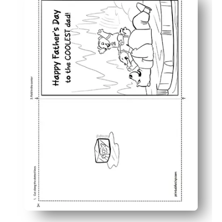
Involucra a los niños de todas las edades con lindos oso
Personalízalo con crayones, rotuladores o pegatinas: tú
Diversión rápida y sencilla para familias ocupadas, ideal