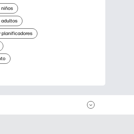
 niños
 adultos
 planificadores
nto