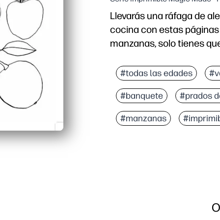
Llevarás una ráfaga de ale
cocina con estas páginas
manzanas, solo tienes que 
Por qué funciona:
Comodidad de imprimir y
#todas las edades
#v
Compromiso de temporad
#banquete
#prados d
Desarrollo de habilidade
Uso versátil: perfecto p
#manzanas
#imprimi
O