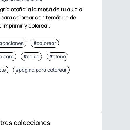
gría otoñal a la mesa de tu aula o
 para colorear con temática de
imprimir y colorear.
 usar: estará listo en segundos sin necesidad de pr
acaciones
#colorear
a: las alegres ilustraciones de manzanas hacen que
e sara
#caída
#otoño
s: admite el control de la motricidad fina, el enfoque
ara los que terminan temprano, los planes secundario
ble
#página para colorear
tras colecciones