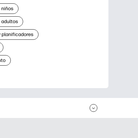
 niños
 adultos
 planificadores
nto