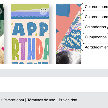
Colorear para
Colorear para
Calendarios y
Cumpleaños
Agradecimie
|
HPsmart.com |
Términos de uso |
Privacidad