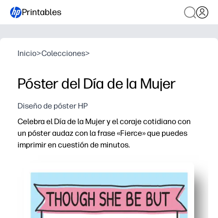
Printables
Inicio
>
Colecciones
>
Póster del Día de la Mujer
Diseño de póster HP
Celebra el Día de la Mujer y el coraje cotidiano con
un póster audaz con la frase «Fierce» que puedes
imprimir en cuestión de minutos.
Por qué funciona:
Sin preparación: descarga, imprime y cuelga, perfecto 
Provoca conversaciones significativas: un mensaje impac
Versátil desde el aula hasta el hogar: póngala en puert
Diseño fácil de imprimir: la tipografía limpia queda gen