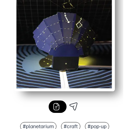
#planetarium
#craft
#pop-up