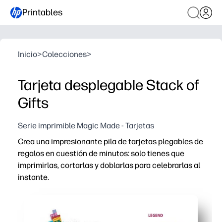
Printables
Inicio
>
Colecciones
>
Tarjeta desplegable Stack of
Gifts
Serie imprimible Magic Made - Tarjetas
Crea una impresionante pila de tarjetas plegables de
regalos en cuestión de minutos: solo tienes que
imprimirlas, cortarlas y doblarlas para celebrarlas al
instante.
Por qué funciona:
Obtienes una plantilla lista para imprimir con guías tra
Mantienes a los niños interesados con una sorprendente