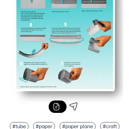
#tube
#paper
#paper plane
#craft