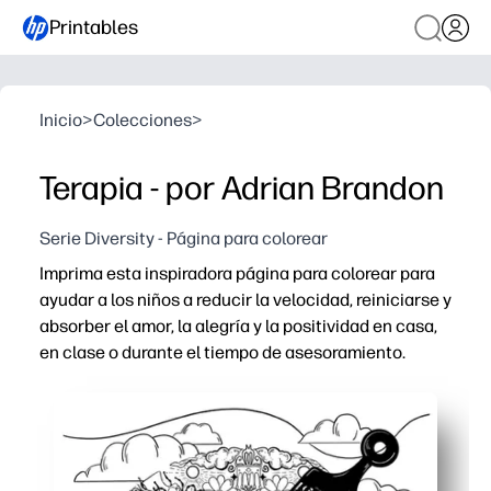
Printables
Inicio
>
Colecciones
>
Terapia - por Adrian Brandon
Serie Diversity - Página para colorear
Imprima esta inspiradora página para colorear para
ayudar a los niños a reducir la velocidad, reiniciarse y
absorber el amor, la alegría y la positividad en casa,
en clase o durante el tiempo de asesoramiento.
Por qué funciona:
Listo en minutos: solo tienes que imprimir y distribuir 
Calma las mentes ocupadas: la coloración consciente re
Desarrolla habilidades: fortalece el control de la motri