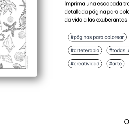
Imprima una escapada tro
detallada página para colo
da vida a las exuberantes 
Por qué funciona:
Fácil de preparar: simp
#páginas para colorear
Concentración relajante:
#arteterapia
#todas 
Participar para todas la
Uso flexible: perfecto 
#creatividad
#arte
O