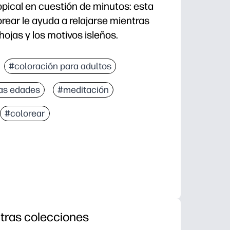
pical en cuestión de minutos: esta
rear le ayuda a relajarse mientras
hojas y los motivos isleños.
lemente imprima y coloree en cualquier lugar y en c
#coloración para adultos
 la repetición de patrones tropicales reduce el estré
las edades
#meditación
s edades: apoya la motricidad fina y permite un reini
para pausas mentales, estaciones de arte, paquetes de
#colorear
tras colecciones