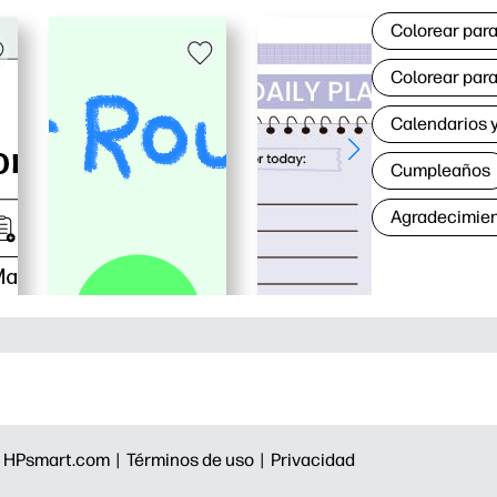
Colorear para
Colorear para
Calendarios y
Cumpleaños
Agradecimie
|
HPsmart.com |
Términos de uso |
Privacidad