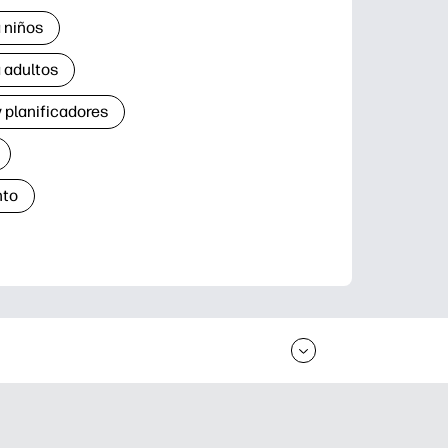
 niños
 adultos
 planificadores
nto