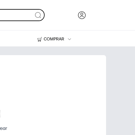
COMPRAR
Tinta y Tóner
Impresoras
l
rear