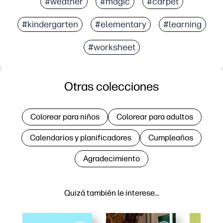
#weather
#magic
#carpet
#kindergarten
#elementary
#learning
#worksheet
Otras colecciones
Colorear para niños
Colorear para adultos
Calendarios y planificadores
Cumpleaños
Agradecimiento
Quizá también le interese…