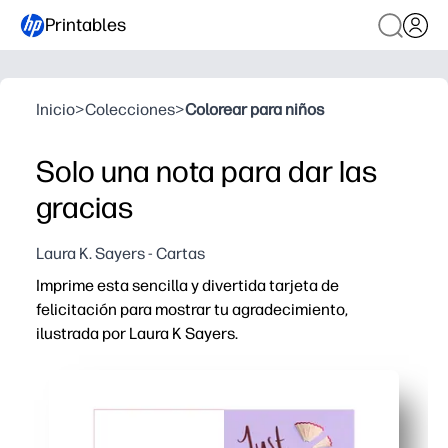
Printables
Inicio
>
Colecciones
>
Colorear para niños
Solo una nota para dar las
gracias
Laura K. Sayers - Cartas
Imprime esta sencilla y divertida tarjeta de
felicitación para mostrar tu agradecimiento,
ilustrada por Laura K Sayers.
Por qué funciona:
Listo en cuestión de minutos: basta con imprimirlo, dobla
Actividad apta para niños que despierta gratitud: una fo
Personalízalo a tu manera: añade una nota, pegatinas o 