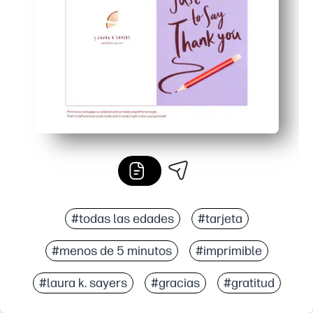
Ideal para el aula y el hogar: imprima uno o un juego 
#todas las edades
#tarjeta
#menos de 5 minutos
#imprimible
#laura k. sayers
#gracias
#gratitud