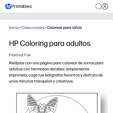
Printables
Inicio
>
Colecciones
>
Colorear para niños
HP Coloring para adultos
Festival Fox
Relájate con una página para colorear de zorros para
adultos con hermosos detalles: simplemente
imprímela, coge tus bolígrafos favoritos y disfruta de
unos minutos tranquilos y creativos.
Por qué funciona:
Imprimible sin preparación: puedes imprimir en papel de 
Arte lineal intrincado: obtienes patrones ricos que in
Materiales flexibles: use lápices de colores, bolígrafos