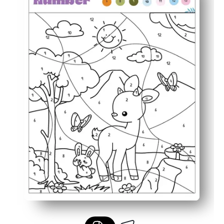
Apto para la motricidad fina: colorear dentro de las for
Revelación motivadora: los niños se mantienen comprom