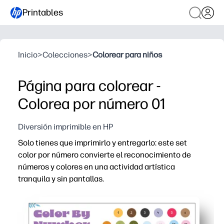
Printables
Inicio
>
Colecciones
>
Colorear para niños
Página para colorear -
Colorea por número 01
Diversión imprimible en HP
Solo tienes que imprimirlo y entregarlo: este set
color por número convierte el reconocimiento de
números y colores en una actividad artística
tranquila y sin pantallas.
Por qué funciona:
Sin preparación: imprima una página y vaya al trabajo m
Desarrolla habilidades clave: reconocimiento de númer