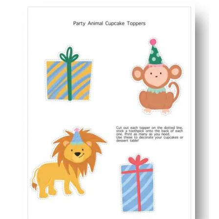
Listo en minutos: simplemente imprima en cartulina, córt
El arte de animales fiesteros, agradable a los niños, añ
Uso flexible: cubre magdalenas, pincha bocadillos, etiq
Fácil de actualizar: mejora al instante los cupcakes y 