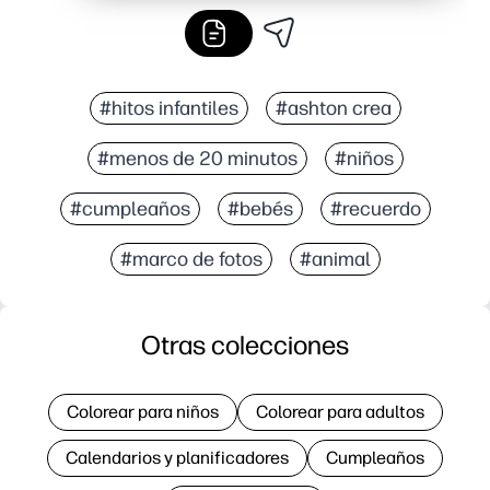
#hitos infantiles
#ashton crea
#menos de 20 minutos
#niños
#cumpleaños
#bebés
#recuerdo
#marco de fotos
#animal
Otras colecciones
Colorear para niños
Colorear para adultos
Calendarios y planificadores
Cumpleaños