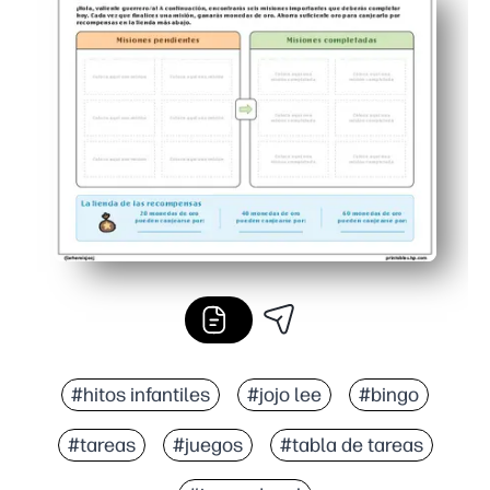
#hitos infantiles
#jojo lee
#bingo
#tareas
#juegos
#tabla de tareas