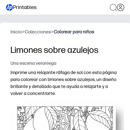
Printables
Inicio
>
Colecciones
>
Colorear para niños
Limones sobre azulejos
Una escena veraniega
Imprime una relajante ráfaga de sol con esta página
para colorear con limones sobre azulejos, un diseño
brillante y detallado que te ayuda a relajarte y a
volver a concentrarte.
Por qué funciona:
Sin preparación, solo imprima y coloree, ideal para des
Detalles atractivos: los llamativos limones y los intrin
Desarrolla habilidades: apoya el control de la motricidad